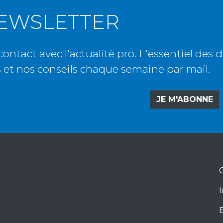
NEWSLETTER
contact avec l'actualité pro. L'essentiel des 
 et nos conseils chaque semaine par mail.
JE M'ABONNE
I
E